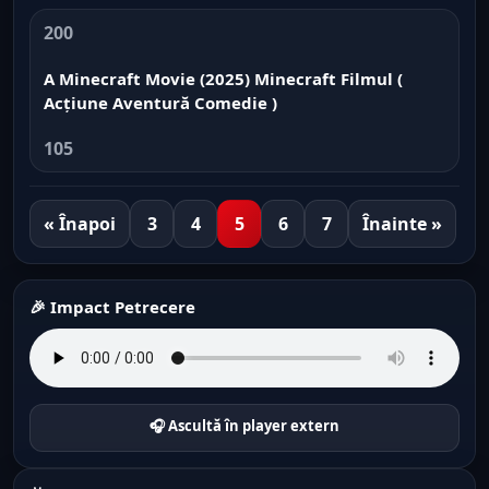
200
A Minecraft Movie (2025) Minecraft Filmul (
Acțiune Aventură Comedie )
105
« Înapoi
3
4
5
6
7
Înainte »
🎉 Impact Petrecere
🎧 Ascultă în player extern