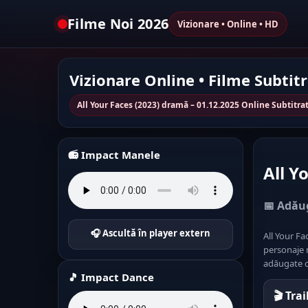
Filme Noi 2026
Vizionare • Online • HD
Vizionare Online • Filme Subtit
All Your Faces (2023) dramă – 01.12.2025 Online Subtitr
📻 Impact Manele
All Y
📅 Adăug
🎧 Ascultă în player extern
All Your Fa
personaje m
adăugate c
🎵 Impact Dance
🎬 Tra