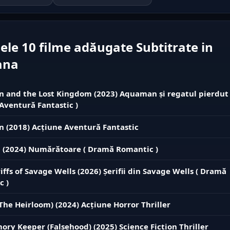
ele 10 filme adăugate Subtitrate in
ana
and the Lost Kingdom (2023) Aquaman și regatul pierdut 
Aventură Fantastic )
 (2018) Acțiune Aventură Fantastic
 (2024) Numărătoare ( Dramă Romantic )
iffs of Savage Wells (2026) Șerifii din Savage Wells ( Dramă
c )
The Heirloom) (2024) Acțiune Horror Thriller
ry Keeper (Falsehood) (2025) Science Fiction Thriller