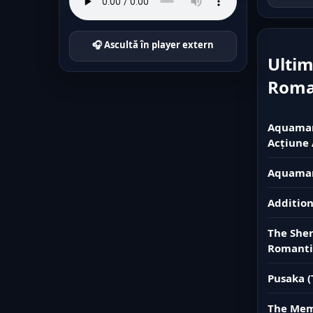
🎧 Ascultă în player extern
Ultim
Rom
Aquaman 
Acțiune 
Aquaman
Addition
The Sher
Romanti
Pusaka (
The Memo