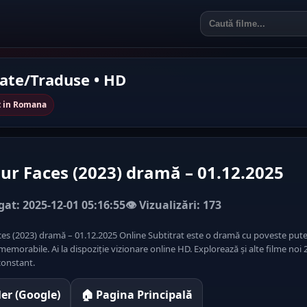
rate/Traduse • HD
at in Romana
our Faces (2023) dramă – 01.12.2025
at: 2025-12-01 05:16:55
👁️ Vizualizări: 173
ces (2023) dramă – 01.12.2025 Online Subtitrat este o dramă cu poveste pute
emorabile. Ai la dispoziție vizionare online HD. Explorează și alte filme noi 
onstant.
iler (Google)
🏠 Pagina Principală