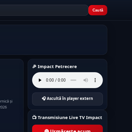
Caută
🎉 Impact Petrecere
🎧 Ascultă în player extern
rnică și
2026
📺 Transmisiune Live TV Impact
🔴 Urmărește acum