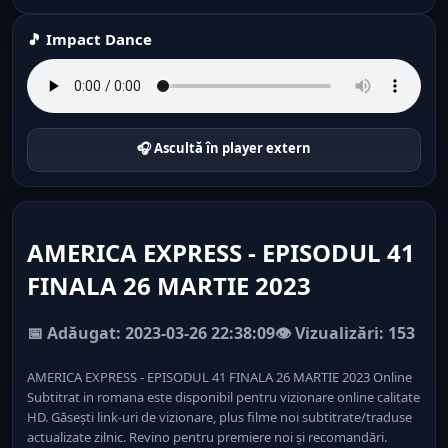
🎵 Impact Dance
🎧 Ascultă în player extern
AMERICA EXPRESS - EPISODUL 41
FINALA 26 MARTIE 2023
📅 Adăugat: 2023-03-26 22:38:09
👁️ Vizualizări: 153
AMERICA EXPRESS - EPISODUL 41 FINALA 26 MARTIE 2023 Online
Subtitrat in romana este disponibil pentru vizionare online calitate
HD. Găsești link-uri de vizionare, plus filme noi subtitrate/traduse
actualizate zilnic. Revino pentru premiere noi și recomandări.