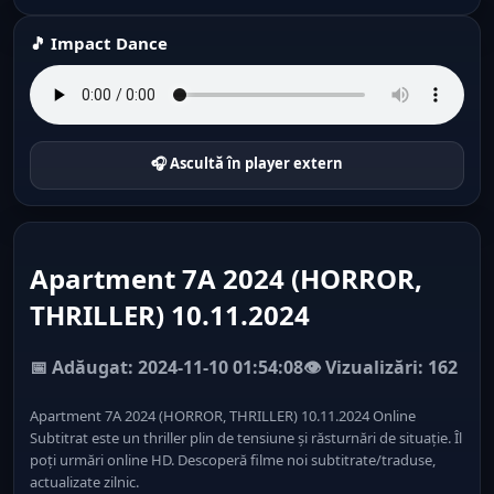
🎵 Impact Dance
🎧 Ascultă în player extern
Apartment 7A 2024 (HORROR,
THRILLER) 10.11.2024
📅 Adăugat: 2024-11-10 01:54:08
👁️ Vizualizări: 162
Apartment 7A 2024 (HORROR, THRILLER) 10.11.2024 Online
Subtitrat este un thriller plin de tensiune și răsturnări de situație. Îl
poți urmări online HD. Descoperă filme noi subtitrate/traduse,
actualizate zilnic.