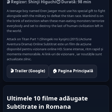
🎬 Regizor: Shinji Higuchi
⏱ Durată: 98 min
A teenage boy named Eren Jaeger must use his special gift to fight
alongside with the military to defeat the titan race. Mankind is on
the brink of extinction when these man-eating monsters terrorize
everybody and set to destroy the last of human civilization left in
the world.
Attack on Titan Part 1 (Shingeki no kyojin) (2015) (Actiune
Aventura Drama) Online Subtitrat este un film de acțiune
disponibil pentru vizionare online HD. Scene intense, ritm rapid și
momente memorabile. Ai link-uri de vizionare , iar noutățile sunt
actualizate zilnic.
🎬 Trailer (Google)
🏠 Pagina Principală
Ultimele 10 filme adăugate
Subtitrate in Romana