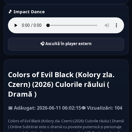
🎵 Impact Dance
🎧 Ascultă în player extern
Colors of Evil Black (Kolory zla.
Czern) (2026) Culorile răului (
Dramă )
📅 Adăugat: 2026-06-11 06:02:15
👁️ Vizualizări: 104
Colors of Evil Black (Kolory zla. Czern) (2026) Culorile răului ( Dramă
) Online Subtitrat este o dramă cu poveste puternică și personaje