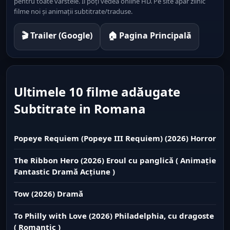
pentru toate vârstele. Îl poți vedea online HD. Pe site apar zilnic
filme noi și animații subtitrate/traduse.
🎬 Trailer (Google)
🏠 Pagina Principală
Ultimele 10 filme adăugate
Subtitrate in Romana
Popeye Requiem (Popeye III Requiem) (2026) Horror
The Ribbon Hero (2026) Eroul cu panglică ( Animație
Fantastic Dramă Acțiune )
Tow (2026) Dramă
To Philly with Love (2026) Philadelphia, cu dragoste
( Romantic )