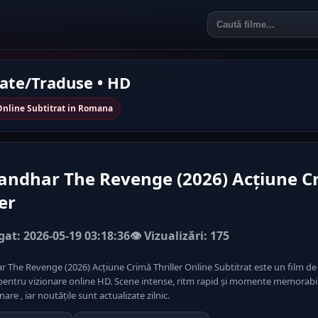
rate/Traduse • HD
Online Subtitrat in Romana
andhar The Revenge (2026) Acțiune C
ler
at: 2026-05-19 03:18:36
👁️ Vizualizări: 175
 The Revenge (2026) Acțiune Crimă Thriller Online Subtitrat este un film de
pentru vizionare online HD. Scene intense, ritm rapid și momente memorabile
nare , iar noutățile sunt actualizate zilnic.