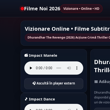
Filme Noi 2026
Vizionare • Online • HD
Vizionare Online • Filme Subtit
Dhurandhar The Revenge (2026) Acțiune Crimă Thriller 
📻 Impact Manele
Dhur
Thril
📅 Adăug
🎧 Ascultă în player extern
Dhurandhar
disponibil 
🎵 Impact Dance
uri de vizio