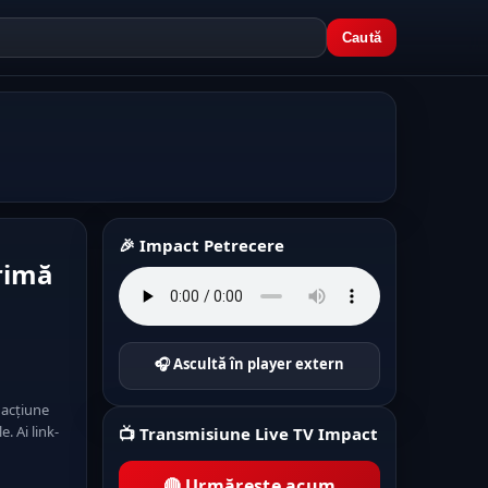
Caută
🎉 Impact Petrecere
rimă
🎧 Ascultă în player extern
 acțiune
. Ai link-
📺 Transmisiune Live TV Impact
🔴 Urmărește acum