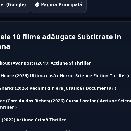
iler (Google)
🏠 Pagina Principală
ele 10 filme adăugate Subtitrate in
ana
kout (Avanpost) (2019) Acțiune Sf Thriller
 House (2026) Ultima casă ( Horror Science Fiction Thriller )
 Sharks (2026) Rechini din era jurasică ( Documentar )
ce (Corrida dos Bichos) (2026) Cursa fiarelor ( Acțiune Scien
hriller )
 (2022) Acțiune Crimă Thriller