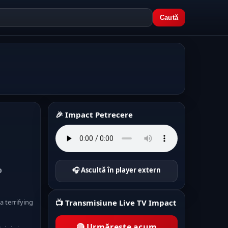
Caută
🎉 Impact Petrecere
o
🎧 Ascultă în player extern
a terrifying
📺 Transmisiune Live TV Impact
🔴 Urmărește acum