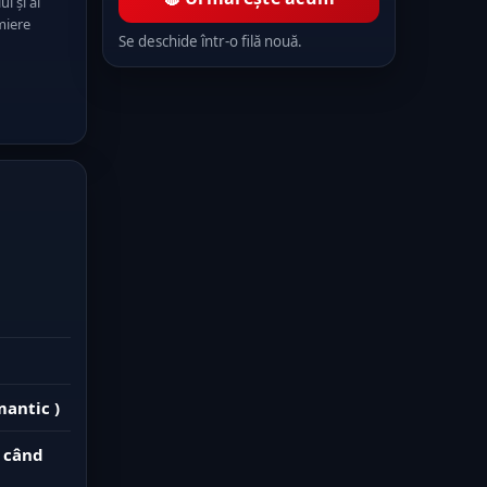
i și ai
miere
Se deschide într-o filă nouă.
mantic )
 când