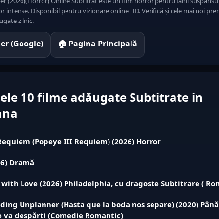
r (2026)(Horror) Online Subtitrat este un film horror pentru fanii suspansulu
intense. Disponibil pentru vizionare online HD. Verifică și cele mai noi pre
gate zilnic.
iler (Google)
🏠 Pagina Principală
ele 10 filme adăugate Subtitrate in
ana
equiem (Popeye III Requiem) (2026) Horror
26) Dramă
y with Love (2026) Philadelphia, cu dragoste Subtitrare ( Ro
ing Unplanner (Hasta que la boda nos separe) (2020) Până
e va despărți (Comedie Romantic)