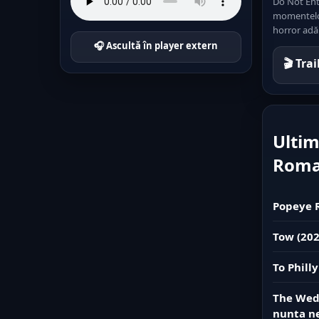
Do Not Ente
momentelor 
horror adău
🎧 Ascultă în player extern
🎬 Tra
Ultim
Rom
Popeye R
Tow (20
To Phill
The Wedd
nunta n