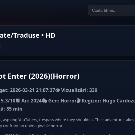
rate/Traduse • HD
t Enter (2026)(Horror)
at: 2026-03-21 21:07:37
👁️ Vizualizări: 330
 5.3/10
📆 An: 2024
🎭 Gen: Horror
🎬 Regizor: Hugo Cardoz
ă: 85 min
, aspiring YouTubers, trespass where they shouldn't. Their adventure takes 
ey confront an unimaginable horror.