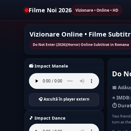
Filme Noi 2026
Vizionare • Online • HD
Vizionare Online • Filme Subtit
Do Not Enter (2026)(Horror) Online Subtitrat in Romana
📻 Impact Manele
Do No
📅 Adăug
⭐ IMDB:
🎧 Ascultă în player extern
⏱ Durat
Two friends
🎵 Impact Dance
turn as th