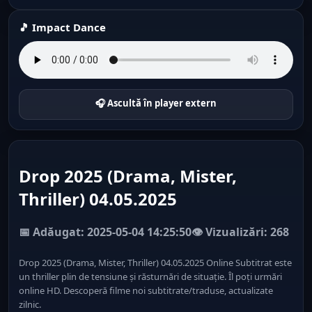
🎵 Impact Dance
🎧 Ascultă în player extern
Drop 2025 (Drama, Mister,
Thriller) 04.05.2025
📅 Adăugat: 2025-05-04 14:25:50
👁️ Vizualizări: 268
Drop 2025 (Drama, Mister, Thriller) 04.05.2025 Online Subtitrat este
un thriller plin de tensiune și răsturnări de situație. Îl poți urmări
online HD. Descoperă filme noi subtitrate/traduse, actualizate
zilnic.