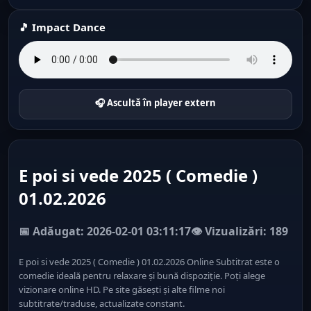
🎵 Impact Dance
🎧 Ascultă în player extern
E poi si vede 2025 ( Comedie )
01.02.2026
📅 Adăugat: 2026-02-01 03:11:17
👁️ Vizualizări: 189
E poi si vede 2025 ( Comedie ) 01.02.2026 Online Subtitrat este o
comedie ideală pentru relaxare și bună dispoziție. Poți alege
vizionare online HD. Pe site găsești și alte filme noi
subtitrate/traduse, actualizate constant.