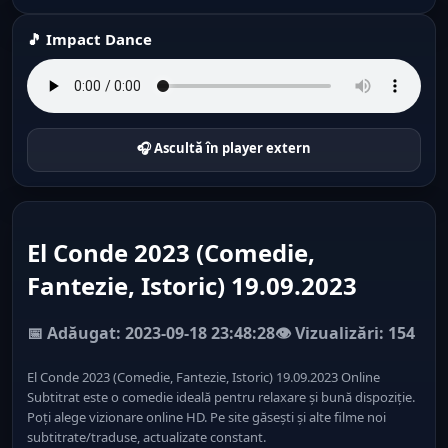
🎵 Impact Dance
🎧 Ascultă în player extern
El Conde 2023 (Comedie,
Fantezie, Istoric) 19.09.2023
📅 Adăugat: 2023-09-18 23:48:28
👁️ Vizualizări: 154
El Conde 2023 (Comedie, Fantezie, Istoric) 19.09.2023 Online
Subtitrat este o comedie ideală pentru relaxare și bună dispoziție.
Poți alege vizionare online HD. Pe site găsești și alte filme noi
subtitrate/traduse, actualizate constant.