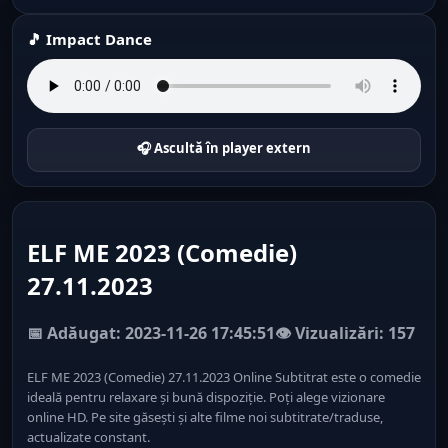
🎵 Impact Dance
🎧 Ascultă în player extern
ELF ME 2023 (Comedie)
27.11.2023
📅 Adăugat: 2023-11-26 17:45:51
👁️ Vizualizări: 157
ELF ME 2023 (Comedie) 27.11.2023 Online Subtitrat este o comedie
ideală pentru relaxare și bună dispoziție. Poți alege vizionare
online HD. Pe site găsești și alte filme noi subtitrate/traduse,
actualizate constant.