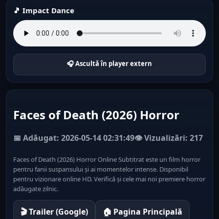
🎵 Impact Dance
🎧 Ascultă în player extern
Faces of Death (2026) Horror
📅 Adăugat: 2026-05-14 02:31:49
👁️ Vizualizări: 217
Faces of Death (2026) Horror Online Subtitrat este un film horror
pentru fanii suspansului și ai momentelor intense. Disponibil
pentru vizionare online HD. Verifică și cele mai noi premiere horror
adăugate zilnic.
🎬 Trailer (Google)
🏠 Pagina Principală