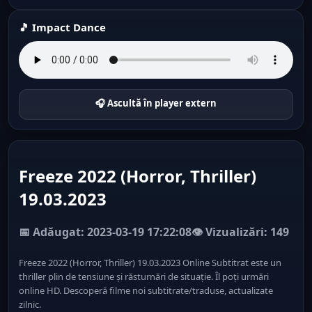
🎵 Impact Dance
🎧 Ascultă în player extern
Freeze 2022 (Horror, Thriller)
19.03.2023
📅 Adăugat: 2023-03-19 17:22:08
👁️ Vizualizări: 149
Freeze 2022 (Horror, Thriller) 19.03.2023 Online Subtitrat este un
thriller plin de tensiune și răsturnări de situație. Îl poți urmări
online HD. Descoperă filme noi subtitrate/traduse, actualizate
zilnic.