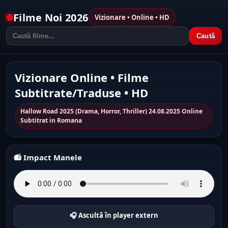
Filme Noi 2026
Vizionare • Online • HD
Caută
Vizionare Online • Filme
Subtitrate/Traduse • HD
Hallow Road 2025 (Drama, Horror, Thriller) 24.08.2025 Online
Subtitrat in Romana
📻 Impact Manele
🎧 Ascultă în player extern