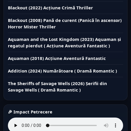
Blackout (2022) Acțiune Crimă Thriller
Blackout (2008) Pană de curent (Panică în ascensor)
Horror Mister Thriller
Aquaman and the Lost Kingdom (2023) Aquaman și
regatul pierdut ( Acțiune Aventură Fantastic )
Aquaman (2018) Acțiune Aventură Fantastic
Addition (2024) Numărătoare ( Dramă Romantic )
The Sheriffs of Savage Wells (2026) Șerifii din
Savage Wells ( Dramă Romantic )
🎉 Impact Petrecere