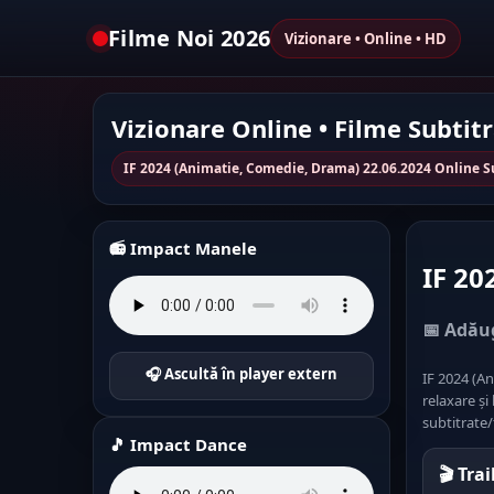
Filme Noi 2026
Vizionare • Online • HD
Vizionare Online • Filme Subtit
IF 2024 (Animatie, Comedie, Drama) 22.06.2024 Online S
📻 Impact Manele
IF 20
📅 Adăug
🎧 Ascultă în player extern
IF 2024 (A
relaxare și
subtitrate/
🎵 Impact Dance
🎬 Tra