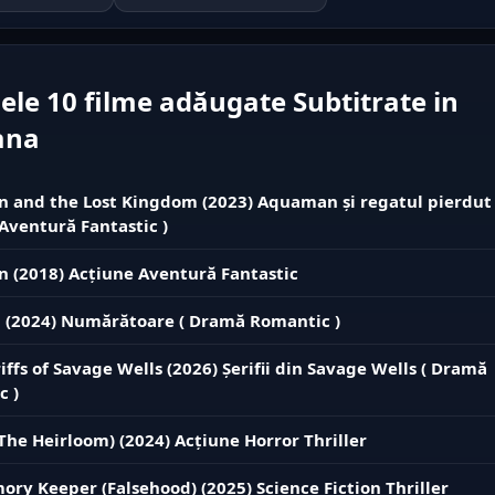
ele 10 filme adăugate Subtitrate in
ana
and the Lost Kingdom (2023) Aquaman și regatul pierdut 
Aventură Fantastic )
 (2018) Acțiune Aventură Fantastic
 (2024) Numărătoare ( Dramă Romantic )
iffs of Savage Wells (2026) Șerifii din Savage Wells ( Dramă
c )
The Heirloom) (2024) Acțiune Horror Thriller
ry Keeper (Falsehood) (2025) Science Fiction Thriller