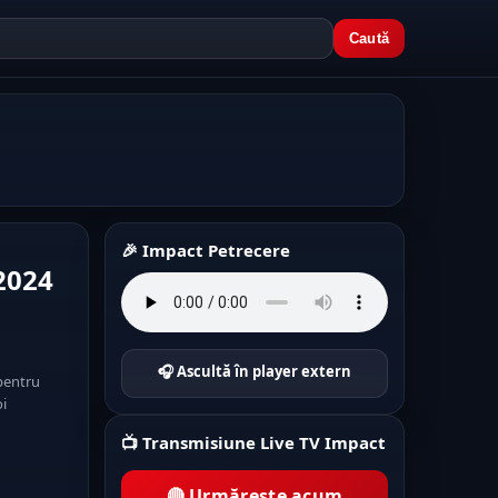
Caută
🎉 Impact Petrecere
2024
🎧 Ascultă în player extern
pentru
oi
📺 Transmisiune Live TV Impact
🔴 Urmărește acum