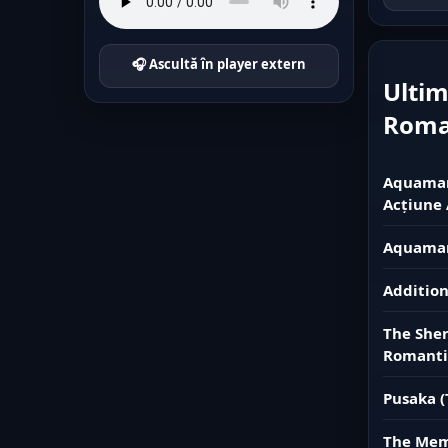
🎧 Ascultă în player extern
Ultim
Rom
Aquaman 
Acțiune 
Aquaman
Addition
The Sher
Romanti
Pusaka (
The Memo