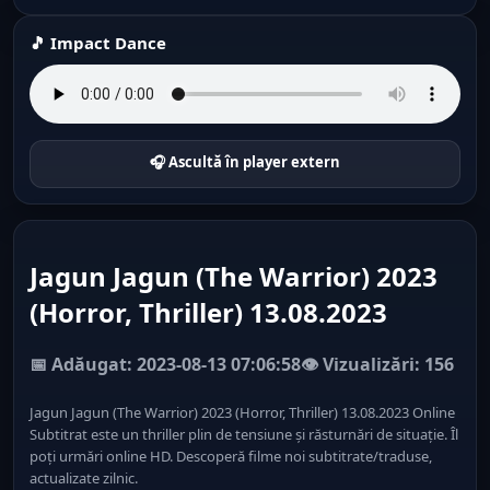
🎵 Impact Dance
🎧 Ascultă în player extern
Jagun Jagun (The Warrior) 2023
(Horror, Thriller) 13.08.2023
📅 Adăugat: 2023-08-13 07:06:58
👁️ Vizualizări: 156
Jagun Jagun (The Warrior) 2023 (Horror, Thriller) 13.08.2023 Online
Subtitrat este un thriller plin de tensiune și răsturnări de situație. Îl
poți urmări online HD. Descoperă filme noi subtitrate/traduse,
actualizate zilnic.