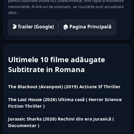
pentru vizionare online HD. Scene intense, ritm rapid și momente
memorabile. Ai link-uri de vizionare , iar noutățile sunt actualizate
zilnic.
🎬 Trailer (Google)
🏠 Pagina Principală
Ultimele 10 filme adăugate
Subtitrate in Romana
The Blackout (Avanpost) (2019) Acțiune Sf Thriller
The Last House (2026) Ultima casă ( Horror Science
Fiction Thriller )
Jurassic Sharks (2026) Rechini din era jurasică (
Documentar )