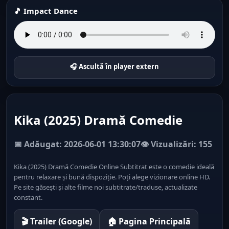
🎵 Impact Dance
🎧 Ascultă în player extern
Kika (2025) Dramă Comedie
📅 Adăugat: 2026-06-01 13:30:07
👁️ Vizualizări: 155
Kika (2025) Dramă Comedie Online Subtitrat este o comedie ideală
pentru relaxare și bună dispoziție. Poți alege vizionare online HD.
Pe site găsești și alte filme noi subtitrate/traduse, actualizate
constant.
🎬 Trailer (Google)
🏠 Pagina Principală