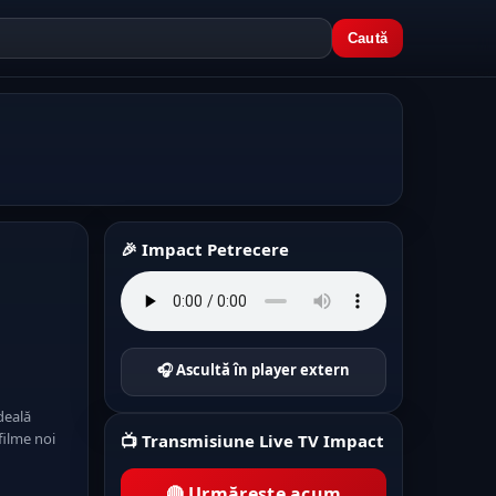
Caută
🎉 Impact Petrecere
🎧 Ascultă în player extern
deală
filme noi
📺 Transmisiune Live TV Impact
🔴 Urmărește acum