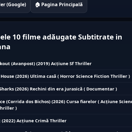
iler (Google)
🏠 Pagina Principală
ele 10 filme adăugate Subtitrate in
ana
kout (Avanpost) (2019) Acțiune Sf Thriller
 House (2026) Ultima casă ( Horror Science Fiction Thriller )
 Sharks (2026) Rechini din era jurasică ( Documentar )
ce (Corrida dos Bichos) (2026) Cursa fiarelor ( Acțiune Scien
hriller )
 (2022) Acțiune Crimă Thriller