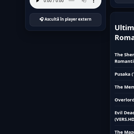
🎧 Ascultă în player extern
Ultim
Rom
The Sher
Romanti
Pusaka (
The Memo
Overlord
Evil Dea
(VERS.HD
The Maze