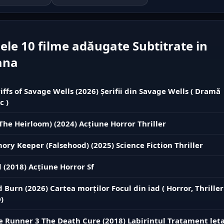
ele 10 filme adăugate Subtitrate in
ana
iffs of Savage Wells (2026) Șerifii din Savage Wells ( Dramă
c )
The Heirloom) (2024) Acțiune Horror Thriller
ry Keeper (Falsehood) (2025) Science Fiction Thriller
 (2018) Acțiune Horror Sf
d Burn (2026) Cartea morților Focul din iad ( Horror, Thriller
)
 Runner 3 The Death Cure (2018) Labirintul Tratament leta