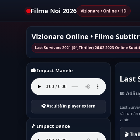
Filme Noi 2026
Vizionare • Online • HD
Vizionare Online • Filme Subtit
Last Survivors 2021 (Sf, Thriller) 26.02.2023 Online Subt
📻 Impact Manele
Last 
📅 Adăug
🎧 Ascultă în player extern
Last Surviv
răsturnări 
zilnic.
🎵 Impact Dance
🎬 Tra