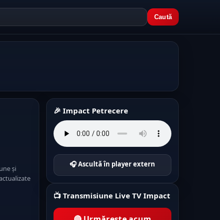
Caută
🎉 Impact Petrecere
🎧 Ascultă în player extern
une și
actualizate
📺 Transmisiune Live TV Impact
🔴 Urmărește acum