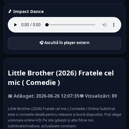
🎵 Impact Dance
🎧 Ascultă în player extern
Little Brother (2026) Fratele cel
mic ( Comedie )
📅 Adăugat: 2026-06-26 12:07:35
👁️ Vizualizări: 89
Little Brother (2026) Fratele cel mic ( Comedie ) Online Subtitrat
este o comedie ideală pentru relaxare și bună dispoziție. Poți alege
vizionare online HD. Pe site găsești și alte filme noi
subtitrate/traduse, actualizate constant.