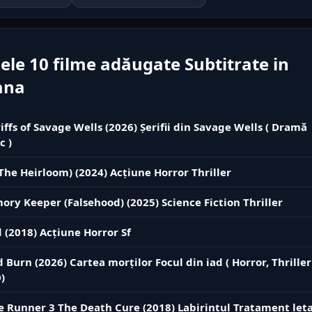
ele 10 filme adăugate Subtitrate in
ana
iffs of Savage Wells (2026) Șerifii din Savage Wells ( Dramă
c )
The Heirloom) (2024) Acțiune Horror Thriller
ry Keeper (Falsehood) (2025) Science Fiction Thriller
 (2018) Acțiune Horror Sf
d Burn (2026) Cartea morților Focul din iad ( Horror, Thriller
)
 Runner 3 The Death Cure (2018) Labirintul Tratament leta