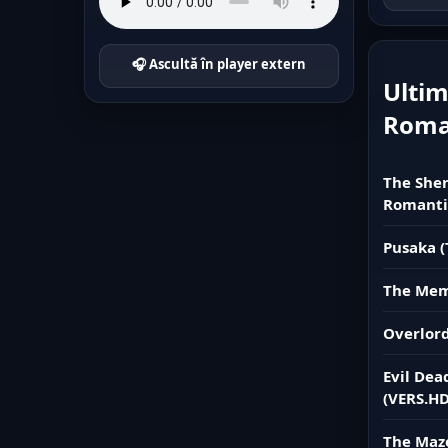
🎧 Ascultă în player extern
Ultim
Rom
The Sher
Romanti
Pusaka (
The Memo
Overlord
Evil Dea
(VERS.HD
The Maze