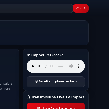
Caută
🎉 Impact Petrecere
🎧 Ascultă în player extern
ansului și
premiere
📺 Transmisiune Live TV Impact
🔴 Urmărește acum