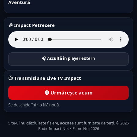
Aventură
🎉 Impact Petrecere
🎧 Ascultă în player extern
📺 Transmisiune Live TV Impact
🔴 Urmărește acum
Se deschide într-o filă nouă.
Site-ul nu găzduiește fișiere, acestea sunt furnizate de terți. © 2026
RadioImpact.Net • Filme Noi 2026