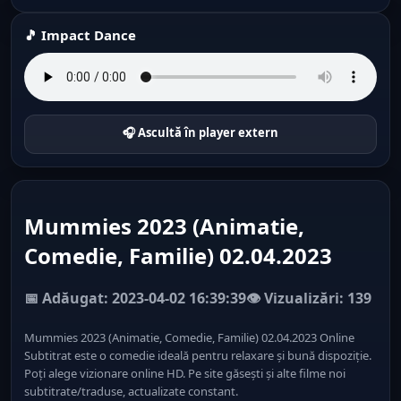
🎵 Impact Dance
🎧 Ascultă în player extern
Mummies 2023 (Animatie,
Comedie, Familie) 02.04.2023
📅 Adăugat: 2023-04-02 16:39:39
👁️ Vizualizări: 139
Mummies 2023 (Animatie, Comedie, Familie) 02.04.2023 Online
Subtitrat este o comedie ideală pentru relaxare și bună dispoziție.
Poți alege vizionare online HD. Pe site găsești și alte filme noi
subtitrate/traduse, actualizate constant.