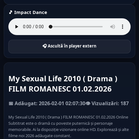
🎵 Impact Dance
🎧 Ascultă în player extern
My Sexual Life 2010 ( Drama )
FILM ROMANESC 01.02.2026
📅 Adăugat: 2026-02-01 02:07:30
👁️ Vizualizări: 187
My Sexual Life 2010 ( Drama ) FILM ROMANESC 01.02.2026 Online
Subtitrat este o dramă cu poveste puternică și personaje
memorabile. Ai la dispoziție vizionare online HD. Explorează și alte
filme noi 2026 adăugate constant.