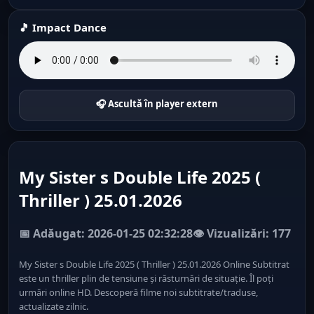
🎵 Impact Dance
🎧 Ascultă în player extern
My Sister s Double Life 2025 (
Thriller ) 25.01.2026
📅 Adăugat: 2026-01-25 02:32:28
👁️ Vizualizări: 177
My Sister s Double Life 2025 ( Thriller ) 25.01.2026 Online Subtitrat
este un thriller plin de tensiune și răsturnări de situație. Îl poți
urmări online HD. Descoperă filme noi subtitrate/traduse,
actualizate zilnic.