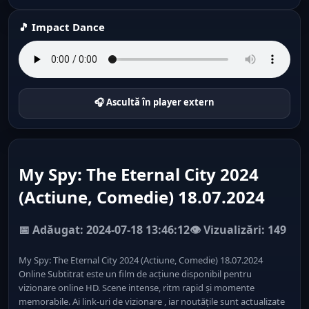
🎵 Impact Dance
🎧 Ascultă în player extern
My Spy: The Eternal City 2024
(Actiune, Comedie) 18.07.2024
📅 Adăugat: 2024-07-18 13:46:12
👁️ Vizualizări: 149
My Spy: The Eternal City 2024 (Actiune, Comedie) 18.07.2024
Online Subtitrat este un film de acțiune disponibil pentru
vizionare online HD. Scene intense, ritm rapid și momente
memorabile. Ai link-uri de vizionare , iar noutățile sunt actualizate