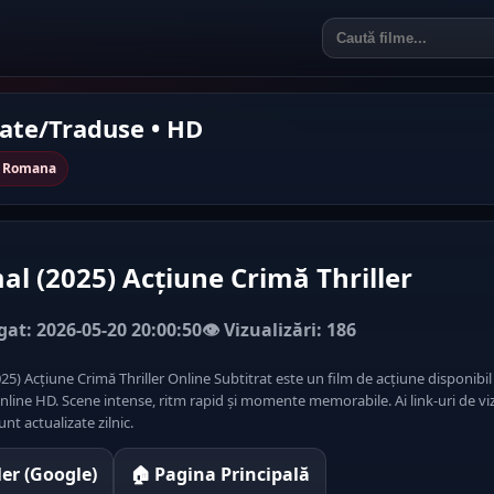
rate/Traduse • HD
in Romana
l (2025) Acțiune Crimă Thriller
at: 2026-05-20 20:00:50
👁️ Vizualizări: 186
5) Acțiune Crimă Thriller Online Subtitrat este un film de acțiune disponibi
nline HD. Scene intense, ritm rapid și momente memorabile. Ai link-uri de viz
unt actualizate zilnic.
iler (Google)
🏠 Pagina Principală