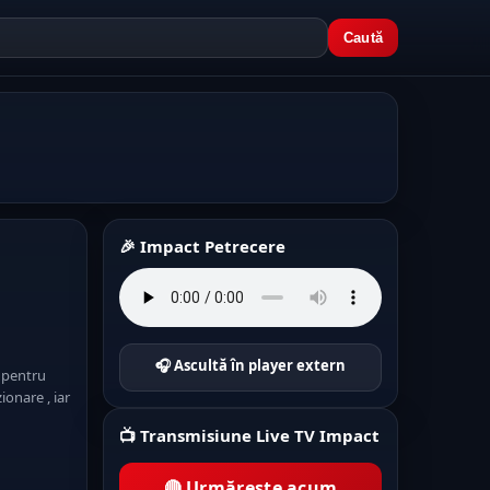
Caută
🎉 Impact Petrecere
🎧 Ascultă în player extern
l pentru
ionare , iar
📺 Transmisiune Live TV Impact
🔴 Urmărește acum