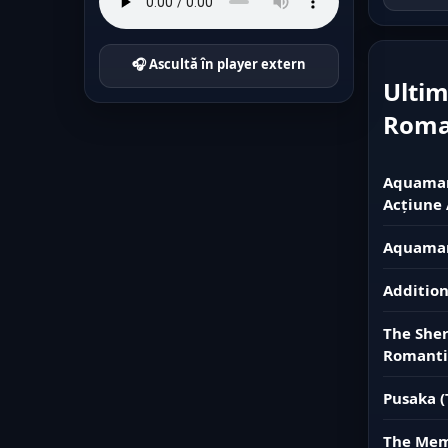
🎧 Ascultă în player extern
Ultim
Rom
Aquaman 
Acțiune 
Aquaman
Addition
The Sher
Romanti
Pusaka (
The Memo