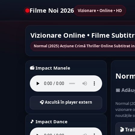
Filme Noi 2026
Vizionare • Online • HD
Vizionare Online • Filme Subtit
Normal (2025) Acțiune Crimă Thriller Online Subtitrat 
📻 Impact Manele
Norma
📅 Adăug
🎧 Ascultă în player extern
Normal (202
vizionare o
noutățile s
🎵 Impact Dance
🎬 Tra