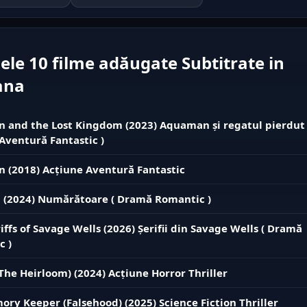
ele 10 filme adăugate Subtitrate in
ana
and the Lost Kingdom (2023) Aquaman și regatul pierdut 
Aventură Fantastic )
 (2018) Acțiune Aventură Fantastic
 (2024) Numărătoare ( Dramă Romantic )
iffs of Savage Wells (2026) Șerifii din Savage Wells ( Dramă
c )
The Heirloom) (2024) Acțiune Horror Thriller
ry Keeper (Falsehood) (2025) Science Fiction Thriller