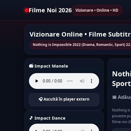
Filme Noi 2026
Vizionare • Online • HD
Vizionare Online • Filme Subtit
Nothing is Impossible 2022 (Drama, Romantic, Sport) 22
📻 Impact Manele
Nothi
Sport
📅 Adăug
🎧 Ascultă în player extern
Nothing is
poveste put
🎵 Impact Dance
filme noi 