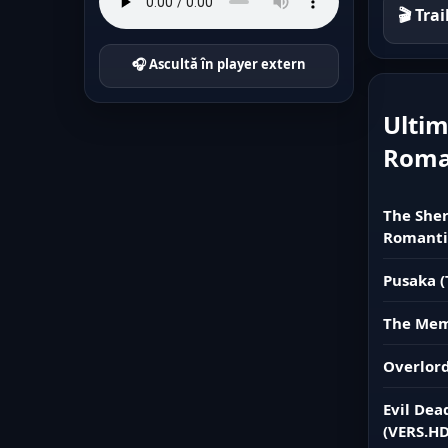
🎬 Tra
🎧 Ascultă în player extern
Ultim
Rom
The Sher
Romanti
Pusaka (
The Memo
Overlord
Evil Dea
(VERS.HD