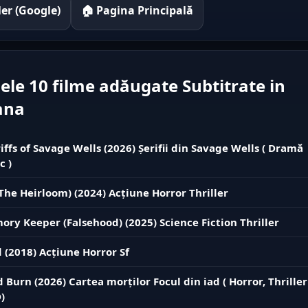
iler (Google)
🏠 Pagina Principală
ele 10 filme adăugate Subtitrate in
ana
iffs of Savage Wells (2026) Șerifii din Savage Wells ( Dramă
c )
The Heirloom) (2024) Acțiune Horror Thriller
ry Keeper (Falsehood) (2025) Science Fiction Thriller
 (2018) Acțiune Horror Sf
d Burn (2026) Cartea morților Focul din iad ( Horror, Thriller
)