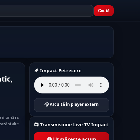
Caută
🎉 Impact Petrecere
tic,
🎧 Ascultă în player extern
 o dramă cu
ază și alte
📺 Transmisiune Live TV Impact
🔴 Urmărește acum