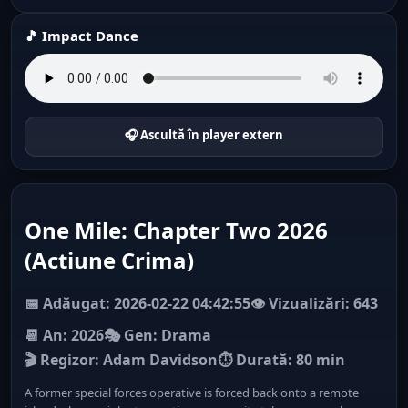
🎵 Impact Dance
🎧 Ascultă în player extern
One Mile: Chapter Two 2026
(Actiune Crima)
📅 Adăugat: 2026-02-22 04:42:55
👁️ Vizualizări: 643
📆 An: 2026
🎭 Gen: Drama
🎬 Regizor: Adam Davidson
⏱ Durată: 80 min
A former special forces operative is forced back onto a remote