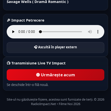
Savage Wells ( Dramă Romantic )
🎉 Impact Petrecere
🎧 Ascultă în player extern
📺 Transmisiune Live TV Impact
🔴 Urmărește acum
Se deschide într-o filă nouă.
Site-ul nu găzduiește fișiere, acestea sunt furnizate de terți. © 2026
RadioImpact.Net • Filme Noi 2026