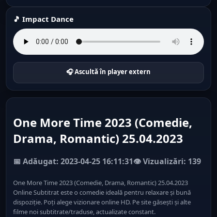
🎵 Impact Dance
🎧 Ascultă în player extern
One More Time 2023 (Comedie,
Drama, Romantic) 25.04.2023
📅 Adăugat: 2023-04-25 16:11:31
👁️ Vizualizări: 139
One More Time 2023 (Comedie, Drama, Romantic) 25.04.2023
Online Subtitrat este o comedie ideală pentru relaxare și bună
dispoziție. Poți alege vizionare online HD. Pe site găsești și alte
filme noi subtitrate/traduse, actualizate constant.