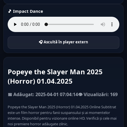
🎵 Impact Dance
🎧 Ascultă în player extern
Popeye the Slayer Man 2025
(Horror) 01.04.2025
📅 Adăugat: 2025-04-01 07:04:14
👁️ Vizualizări: 169
Popeye the Slayer Man 2025 (Horror) 01.04.2025 Online Subtitrat
este un film horror pentru fanii suspansului și ai momentelor
intense. Disponibil pentru vizionare online HD. Verifică și cele mai
noi premiere horror adăugate zilnic.