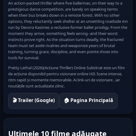
An action-packed thriller where five ballerinas, on their way to a
prestigious dance competition, are barely on speaking terms
when their bus breaks down in a remote forest. With no other
options, they reluctantly seek shelter at an unsettling roadside inn
run by Devora Kasimer, a reclusive former ballet prodigy. From the
moment they arrive, something feels wrong--and their worst
instincts prove right. As the situation turns deadly, the fractured
team must set aside rivalries and weaponize years of brutal
training, turning grace, discipline, and even pointe shoes into
tools for survival.
Pretty Lethal (2026)(Actiune Thriller) Online Subtitrat este un film
de acțiune disponibil pentru vizionare online HD. Scene intense,
ritm rapid și momente memorabile. Ai link-uri de vizionare , iar
noutățile sunt actualizate zilnic.
🎬 Trailer (Google)
🏠 Pagina Principală
Ultimele 10 filme adăugate