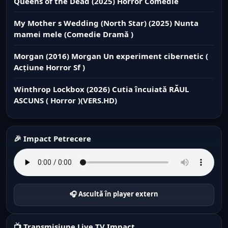
Queens of the Dead (2025) Horror Comedie
My Mother s Wedding (North Star) (2025) Nunta
mamei mele (Comedie Dramă )
Morgan (2016) Morgan Un experiment cibernetic (
Acțiune Horror Sf )
Winthrop Lockbox (2026) Cutia încuiată RĂUL
ASCUNS ( Horror )(VERS.HD)
🎉 Impact Petrecere
🎧 Ascultă în player extern
📺 Transmisiune Live TV Impact