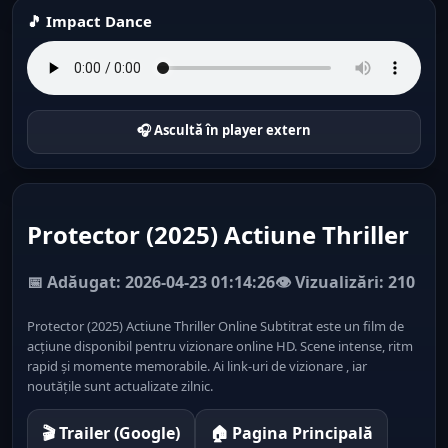
🎵 Impact Dance
🎧 Ascultă în player extern
Protector (2025) Actiune Thriller
📅 Adăugat: 2026-04-23 01:14:26
👁️ Vizualizări: 210
Protector (2025) Actiune Thriller Online Subtitrat este un film de
acțiune disponibil pentru vizionare online HD. Scene intense, ritm
rapid și momente memorabile. Ai link-uri de vizionare , iar
noutățile sunt actualizate zilnic.
🎬 Trailer (Google)
🏠 Pagina Principală