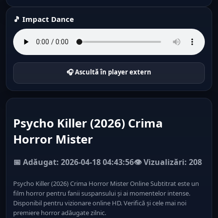
🎵 Impact Dance
🎧 Ascultă în player extern
Psycho Killer (2026) Crima
Horror Mister
📅 Adăugat: 2026-04-18 04:43:56
👁️ Vizualizări: 208
Psycho Killer (2026) Crima Horror Mister Online Subtitrat este un
film horror pentru fanii suspansului și ai momentelor intense.
Disponibil pentru vizionare online HD. Verifică și cele mai noi
premiere horror adăugate zilnic.