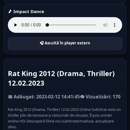
🎵 Impact Dance
🎧 Ascultă în player extern
Rat King 2012 (Drama, Thriller)
12.02.2023
📅 Adăugat: 2023-02-12 14:41:45
👁️ Vizualizări: 170
Rat King 2012 (Drama, Thriller) 12.02.2023 Online Subtitrat este un
thriller plin de tensiune și răsturnări de situație. Îl poți urmări
online HD. Descoperă filme noi subtitrate/traduse, actualizate
zilnic.