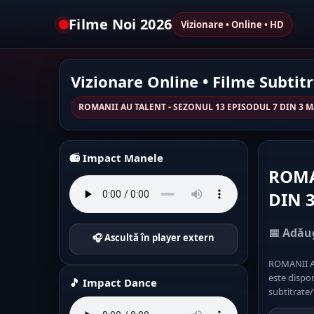
Filme Noi 2026
Vizionare • Online • HD
Vizionare Online • Filme Subtit
ROMANII AU TALENT - SEZONUL 13 EPISODUL 7 DIN 3 MA
📻 Impact Manele
ROMA
DIN 
📅 Adăug
🎧 Ascultă în player extern
ROMANII A
este dispon
🎵 Impact Dance
subtitrate/