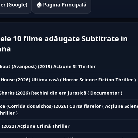
iler (Google)
🏠 Pagina Principală
ele 10 filme adăugate Subtitrate in
ana
kout (Avanpost) (2019) Acțiune Sf Thriller
 House (2026) Ultima casă ( Horror Science Fiction Thriller )
 Sharks (2026) Rechini din era jurasică ( Documentar )
ce (Corrida dos Bichos) (2026) Cursa fiarelor ( Acțiune Scien
hriller )
 (2022) Acțiune Crimă Thriller