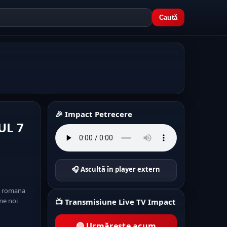
Caută
🎉 Impact Petrecere
UL 7
🎧 Ascultă în player extern
n romana
lme noi
📺 Transmisiune Live TV Impact
🔴 Urmărește acum