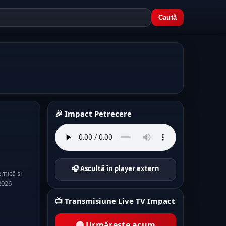
Caută
🎉 Impact Petrecere
🎧 Ascultă în player extern
rnică și
2026
📺 Transmisiune Live TV Impact
🔴 Urmărește acum