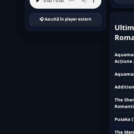
🎧 Ascultă în player extern
Ultim
Rom
Aquaman 
Acțiune 
Aquaman
Addition
The Sher
Romanti
Pusaka (
The Memo