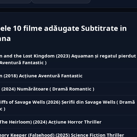
ele 10 filme adăugate Subtitrate in
ana
and the Lost Kingdom (2023) Aquaman și regatul pierdut 
Aventură Fantastic )
 (2018) Acțiune Aventură Fantastic
 (2024) Numărătoare ( Dramă Romantic )
iffs of Savage Wells (2026) Șerifii din Savage Wells ( Dramă
c )
The Heirloom) (2024) Acțiune Horror Thriller
ry Keeper (Falsehood) (2025) Science Fiction Thriller