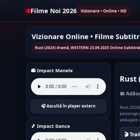
Filme Noi 2026
Vizionare • Online • HD
Vizionare Online • Filme Subtit
Rust (2024) dramă, WESTERN 23.09.2025 Online Subtitra
📻 Impact Manele
Rust 
📅 Adăug
🎧 Ascultă în player extern
Rust (2024
personaje m
adăugate c
🎵 Impact Dance
🎬 Tra