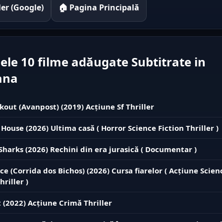
iler (Google)
🏠 Pagina Principală
ele 10 filme adăugate Subtitrate in
ana
kout (Avanpost) (2019) Acțiune Sf Thriller
 House (2026) Ultima casă ( Horror Science Fiction Thriller )
 Sharks (2026) Rechini din era jurasică ( Documentar )
ce (Corrida dos Bichos) (2026) Cursa fiarelor ( Acțiune Scien
hriller )
 (2022) Acțiune Crimă Thriller