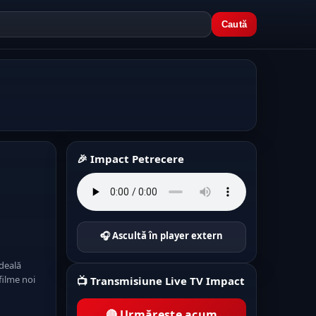
Caută
🎉 Impact Petrecere
🎧 Ascultă în player extern
deală
filme noi
📺 Transmisiune Live TV Impact
🔴 Urmărește acum