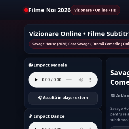
Filme Noi 2026
Vizionare • Online • HD
Vizionare Online • Filme Subtit
Savage House (2026) Casa Savage ( Dramă Comedie ) Onl
📻 Impact Manele
Savag
Come
📅 Adăug
🎧 Ascultă în player extern
Savage Hou
pentru rela
🎵 Impact Dance
subtitrate/