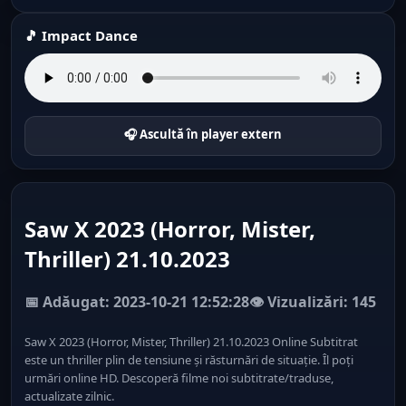
🎵 Impact Dance
🎧 Ascultă în player extern
Saw X 2023 (Horror, Mister,
Thriller) 21.10.2023
📅 Adăugat: 2023-10-21 12:52:28
👁️ Vizualizări: 145
Saw X 2023 (Horror, Mister, Thriller) 21.10.2023 Online Subtitrat
este un thriller plin de tensiune și răsturnări de situație. Îl poți
urmări online HD. Descoperă filme noi subtitrate/traduse,
actualizate zilnic.