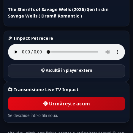
The Sheriffs of Savage Wells (2026) Șerifii din
Savage Wells ( Dramă Romantic )
🎉 Impact Petrecere
🎧 Ascultă în player extern
📺 Transmisiune Live TV Impact
🔴 Urmărește acum
Se deschide într-o filă nouă.
Site-ul nu găzduiește fișiere, acestea sunt furnizate de terți. © 2026