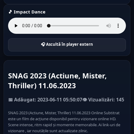
🎵 Impact Dance
🎧 Ascultă în player extern
SNAG 2023 (Actiune, Mister,
Thriller) 11.06.2023
📅 Adăugat: 2023-06-11 05:50:07
👁️ Vizualizări: 145
SNAG 2023 (Actiune, Mister, Thriller) 11.06.2023 Online Subtitrat
este un film de acțiune disponibil pentru vizionare online HD.
Scene intense, ritm rapid și momente memorabile. Ai link-uri de
vizionare , iar noutățile sunt actualizate zilnic.