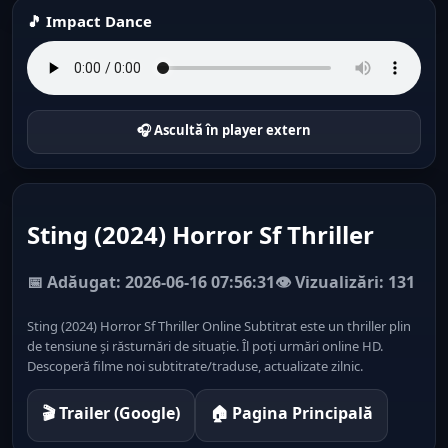
🎵 Impact Dance
🎧 Ascultă în player extern
Sting (2024) Horror Sf Thriller
📅 Adăugat: 2026-06-16 07:56:31
👁️ Vizualizări: 131
Sting (2024) Horror Sf Thriller Online Subtitrat este un thriller plin
de tensiune și răsturnări de situație. Îl poți urmări online HD.
Descoperă filme noi subtitrate/traduse, actualizate zilnic.
🎬 Trailer (Google)
🏠 Pagina Principală