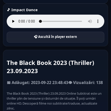
🎵 Impact Dance
🎧 Ascultă în player extern
The Black Book 2023 (Thriller)
23.09.2023
📅 Adăugat: 2023-09-22 23:48:43
👁️ Vizualizări: 138
The Black Book 2023 (Thriller) 23.09.2023 Online Subtitrat este un
thriller plin de tensiune și răsturnări de situație. Îl poți urmări
online HD. Descoperă filme noi subtitrate/traduse, actualizate
zilnic.