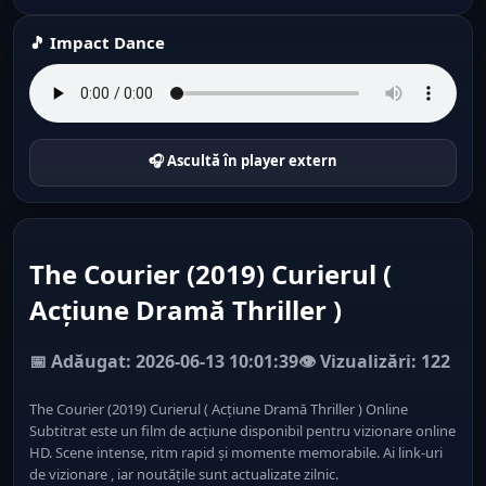
🎵 Impact Dance
🎧 Ascultă în player extern
The Courier (2019) Curierul (
Acţiune Dramă Thriller )
📅 Adăugat: 2026-06-13 10:01:39
👁️ Vizualizări: 122
The Courier (2019) Curierul ( Acţiune Dramă Thriller ) Online
Subtitrat este un film de acțiune disponibil pentru vizionare online
HD. Scene intense, ritm rapid și momente memorabile. Ai link-uri
de vizionare , iar noutățile sunt actualizate zilnic.