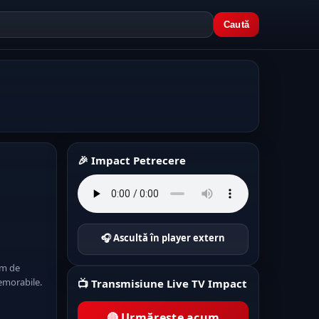
Caută
🎉 Impact Petrecere
🎧 Ascultă în player extern
lm de
emorabile.
📺 Transmisiune Live TV Impact
🔴 Urmărește acum