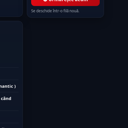
Se deschide într-o filă nouă.
mantic )
 când