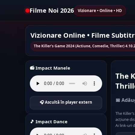
Filme Noi 2026
Vizionare • Online • HD
Vizionare Online • Filme Subtit
The Killer’s Game 2024 (Actiune, Comedie, Thriller) 4.10
📻 Impact Manele
The K
Thril
📅 Adăug
🎧 Ascultă în player extern
The Killer’
acțiune di
🎵 Impact Dance
Ai link-uri 