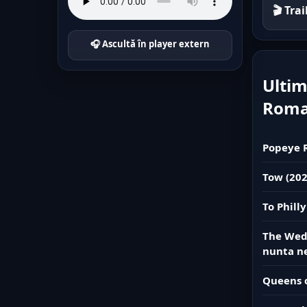
🎬 Tra
🎧 Ascultă în player extern
Ultim
Rom
Popeye R
Tow (20
To Phill
The Wedd
nunta n
Queens o