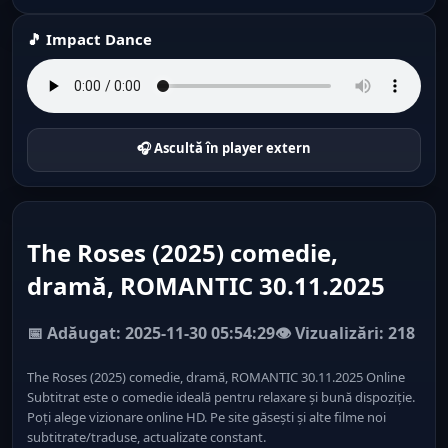
🎵 Impact Dance
🎧 Ascultă în player extern
The Roses (2025) comedie,
dramă, ROMANTIC 30.11.2025
📅 Adăugat: 2025-11-30 05:54:29
👁️ Vizualizări: 218
The Roses (2025) comedie, dramă, ROMANTIC 30.11.2025 Online
Subtitrat este o comedie ideală pentru relaxare și bună dispoziție.
Poți alege vizionare online HD. Pe site găsești și alte filme noi
subtitrate/traduse, actualizate constant.