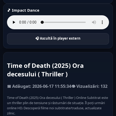
🎵 Impact Dance
🎧 Ascultă în player extern
Time of Death (2025) Ora
decesului ( Thriller )
📅 Adăugat: 2026-06-17 11:55:34
👁️ Vizualizări: 132
Time of Death (2025) Ora decesului ( Thriller ) Online Subtitrat este
un thriller plin de tensiune și răsturnări de situație. Îl poți urmări
online HD. Descoperă filme noi subtitrate/traduse, actualizate
zilnic.